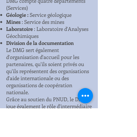
DMG compte quatre départements
(Services)
Géologie :
Service géologique
Mines
: Service des mines
Laboratoire
: Laboratoire d'Analyses
Géochimiques
Division de la documentation
Le DMG sert également
d'organisation d'accueil pour les
partenaires, qu'ils soient privés ou
qu'ils représentent des organisations
d'aide internationale ou des
organisations de coopération
nationale.
Grâce au soutien du PNUD, le DMG
joue également le rôle d'intermédiaire
auprès des investisseurs. Il dispose
actuellement d'un parc de véhicules
et d'un soutien logistique
performants, d'une foreuse, d'un