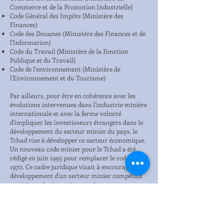
Commerce et de la Promotion Industrielle)
Code Général des Impôts (Ministère des
Finances)
Code des Douanes (Ministère des Finances et de
l'Information)
Code du Travail (Ministère de la Fonction
Publique et du Travail)
Code de l'environnement (Ministère de
l'Environnement et du Tourisme)
Par ailleurs, pour être en cohérence avec les
évolutions intervenues dans l'industrie minière
internationale et avec la ferme volonté
d'impliquer les investisseurs étrangers dans le
développement du secteur minier du pays, le
Tchad vise à développer ce secteur économique.
Un nouveau code minier pour le Tchad a été
rédigé en juin 1995 pour remplacer le code de
1970. Ce cadre juridique visait à encourager le
développement d'un secteur minier compétitif
en attirant les investisseurs étrangers.
D'un point de vue juridique, il existe une
distinction entre les ''matériaux divers'' et les
substances minières (précédemment
dénommées ''matériaux de carrière et