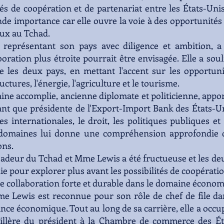
ités de coopération et de partenariat entre les États-Un
nde importance car elle ouvre la voie à des opportunit
aux au Tchad.
, représentant son pays avec diligence et ambition,
oration plus étroite pourrait être envisagée. Elle a sou
e les deux pays, en mettant l'accent sur les opportun
uctures, l'énergie, l'agriculture et le tourisme.
ne accomplie, ancienne diplomate et politicienne, appor
tant que présidente de l'Export-Import Bank des États-Un
es internationales, le droit, les politiques publiques et
 domaines lui donne une compréhension approfondie 
ons.
adeur du Tchad et Mme Lewis a été fructueuse et les deu
e pour explorer plus avant les possibilités de coopérat
ne collaboration forte et durable dans le domaine économ
me Lewis est reconnue pour son rôle de chef de file 
ance économique. Tout au long de sa carrière, elle a occup
eillère du président à la Chambre de commerce des Éta