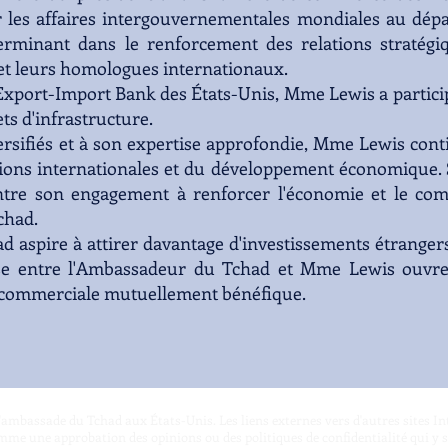
r les affaires intergouvernementales mondiales au dépa
terminant dans le renforcement des relations stratég
, et leurs homologues internationaux.
'Export-Import Bank des États-Unis, Mme Lewis a partici
ts d'infrastructure.
ersifiés et à son expertise approfondie, Mme Lewis cont
ions internationales et du développement économique. Sa
re son engagement à renforcer l'économie et le comm
chad.
d aspire à attirer davantage d'investissements étrangers
se entre l'Ambassadeur du Tchad et Mme Lewis ouvre 
 commerciale mutuellement bénéfique.
de l'ambassade du Tchad aux États-Unis. Les liens externes vers d'autres sites I
mme une approbation des opinions ou des politiques de confidentialité qui y 